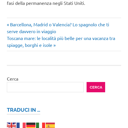
fasi della permanenza negli Stati Uniti.
Articolo
Navigazione
Barcellona, Madrid o Valencia? Lo spagnolo che ti
precedente:
serve davvero in viaggio
articoli
Articolo
Toscana mare: le località più belle per una vacanza tra
successivo:
spiagge, borghi e isole
Cerca
CERCA
TRADUCI IN …