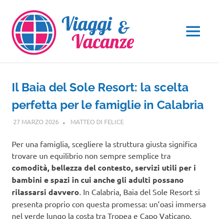
Salta
al
contenuto
MENU
Il Baia del Sole Resort: la scelta
perfetta per le famiglie in Calabria
27 MARZO 2026
MATTEO DI FELICE
CALABRIA
Per una famiglia, scegliere la struttura giusta significa
trovare un equilibrio non sempre semplice tra
comodità, bellezza del contesto, servizi utili per i
bambini e spazi in cui anche gli adulti possano
rilassarsi davvero
. In Calabria, Baia del Sole Resort si
presenta proprio con questa promessa: un’oasi immersa
nel verde lungo la costa tra Tropea e Capo Vaticano,