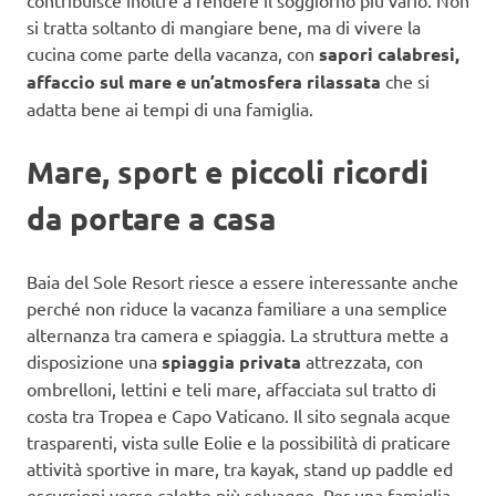
contribuisce inoltre a rendere il soggiorno più vario. Non
si tratta soltanto di mangiare bene, ma di vivere la
cucina come parte della vacanza, con
sapori calabresi,
affaccio sul mare e un’atmosfera rilassata
che si
adatta bene ai tempi di una famiglia.
Mare, sport e piccoli ricordi
da portare a casa
Baia del Sole Resort riesce a essere interessante anche
perché non riduce la vacanza familiare a una semplice
alternanza tra camera e spiaggia. La struttura mette a
disposizione una
spiaggia privata
attrezzata, con
ombrelloni, lettini e teli mare, affacciata sul tratto di
costa tra Tropea e Capo Vaticano. Il sito segnala acque
trasparenti, vista sulle Eolie e la possibilità di praticare
attività sportive in mare, tra kayak, stand up paddle ed
escursioni verso calette più selvagge. Per una famiglia,