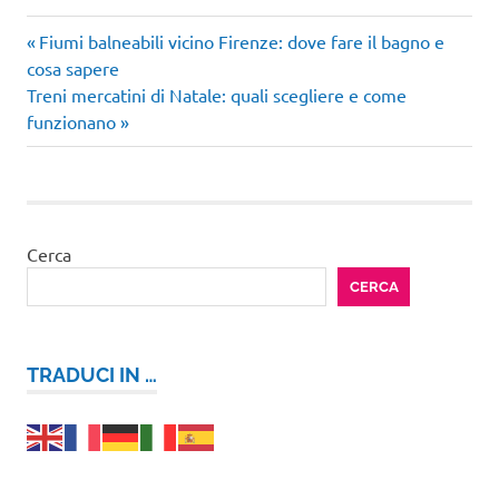
Articolo
Navigazione
Fiumi balneabili vicino Firenze: dove fare il bagno e
precedente:
cosa sapere
articoli
Articolo
Treni mercatini di Natale: quali scegliere e come
successivo:
funzionano
Cerca
CERCA
TRADUCI IN …