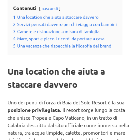
Contenuti
nascondi
1
Una location che aiuta a staccare davvero
2
Servizi pensati davvero per chi viaggia con bambini
3
Camere e ristorazione a misura di famiglia
4
Mare, sport e piccoli ricordi da portare a casa
5
Una vacanza che rispecchia la filosofia del brand
Una location che aiuta a
staccare davvero
Uno dei punti di forza di Baia del Sole Resort è la sua
posizione privilegiata
. Il resort sorge lungo la costa
che unisce Tropea e Capo Vaticano, in un tratto di
Calabria descritto dal sito ufficiale come immerso nella
natura, tra acque limpide, calette, promontori e mare