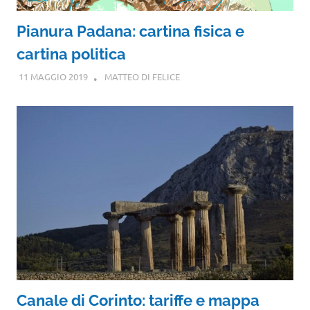
Pianura Padana: cartina fisica e
cartina politica
11 MAGGIO 2019
MATTEO DI FELICE
Canale di Corinto: tariffe e mappa