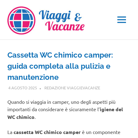
Salta
al
contenuto
MENU
Cassetta WC chimico camper:
guida completa alla pulizia e
manutenzione
4 AGOSTO 2025
REDAZIONE VIAGGIEVACANZE
GUIDE
Quando si viaggia in camper, uno degli aspetti più
importanti da considerare è sicuramente l’
igiene del
WC chimico
.
La
cassetta WC chimico camper
è un componente