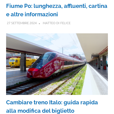
Fiume Po: lunghezza, affluenti, cartina
e altre informazioni
27 SETTEMBRE 2024
MATTEO DI FELICE
Cambiare treno Italo: guida rapida
alla modifica del biglietto