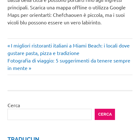
principali. Scarica una mappa offline o utilizza Google
Maps per orientarti: Chefchaouen è piccola, ma i suoi
vicoli blu possono essere un vero labirinto.
Articolo
Navigazione
I migliori ristoranti italiani a Miami Beach: i locali dove
precedente:
gustare pasta, pizza e tradizione
articoli
Articolo
Fotografia di viaggio: 5 suggerimenti da tenere sempre
successivo:
in mente
Cerca
CERCA
TRADUCI IN …