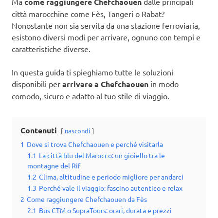
Ma
come raggiungere Chefchaouen
dalle principali
città marocchine come Fès, Tangeri o Rabat?
Nonostante non sia servita da una stazione ferroviaria,
esistono diversi modi per arrivare, ognuno con tempi e
caratteristiche diverse.
In questa guida ti spieghiamo tutte le soluzioni
disponibili per
arrivare a Chefchaouen
in modo
comodo, sicuro e adatto al tuo stile di viaggio.
Contenuti
nascondi
1
Dove si trova Chefchaouen e perché visitarla
1.1
La città blu del Marocco: un gioiello tra le
montagne del Rif
1.2
Clima, altitudine e periodo migliore per andarci
1.3
Perché vale il viaggio: fascino autentico e relax
2
Come raggiungere Chefchaouen da Fès
2.1
Bus CTM o SupraTours: orari, durata e prezzi