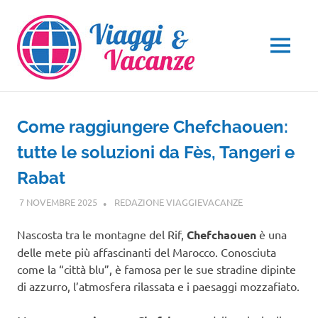
Salta
al
contenuto
MENU
Come raggiungere Chefchaouen:
tutte le soluzioni da Fès, Tangeri e
Rabat
7 NOVEMBRE 2025
REDAZIONE VIAGGIEVACANZE
GUIDE
Nascosta tra le montagne del Rif,
Chefchaouen
è una
delle mete più affascinanti del Marocco. Conosciuta
come la “città blu”, è famosa per le sue stradine dipinte
di azzurro, l’atmosfera rilassata e i paesaggi mozzafiato.