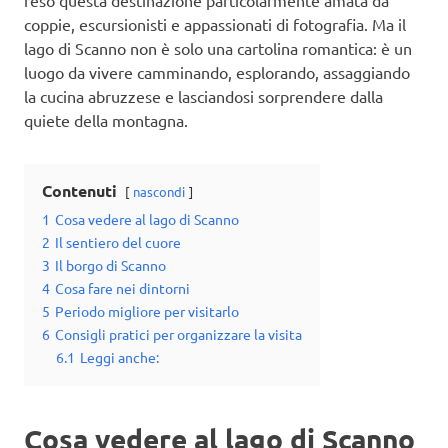
reso questa destinazione particolarmente amata da
coppie, escursionisti e appassionati di fotografia. Ma il
lago di Scanno non è solo una cartolina romantica: è un
luogo da vivere camminando, esplorando, assaggiando
la cucina abruzzese e lasciandosi sorprendere dalla
quiete della montagna.
Contenuti
nascondi
1
Cosa vedere al lago di Scanno
2
Il sentiero del cuore
3
Il borgo di Scanno
4
Cosa fare nei dintorni
5
Periodo migliore per visitarlo
6
Consigli pratici per organizzare la visita
6.1
Leggi anche:
Cosa vedere al lago di Scanno