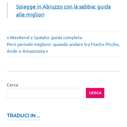
Spiagge in Abruzzo con la sabbia: guida
alle migliori
Articolo
Navigazione
Weekend a Spalato: guida completa
Articolo
precedente:
Perù periodo migliore: quando andare tra Machu Picchu,
articoli
successivo:
Ande e Amazzonia
Cerca
CERCA
TRADUCI IN …