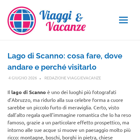
Salta
al
contenuto
MENU
Lago di Scanno: cosa fare, dove
andare e perché visitarlo
4 GIUGNO 2026
REDAZIONE VIAGGIEVACANZE
ABRUZZO
Il
lago di Scanno
è uno dei luoghi più fotografati
d’Abruzzo, ma ridurlo alla sua celebre forma a cuore
sarebbe un piccolo furto di meraviglia. Certo, visto
dall’alto regala quell’immagine romantica che lo ha reso
famoso, grazie a un particolare effetto prospettico, ma
intorno alle sue acque si muove un paesaggio molto più
ricco: montagne, boschi, borghi in pietra, chiese