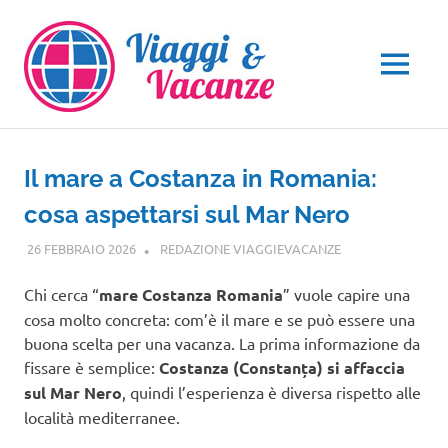
Salta
al
contenuto
MENU
Il mare a Costanza in Romania:
cosa aspettarsi sul Mar Nero
26 FEBBRAIO 2026
REDAZIONE VIAGGIEVACANZE
VIAGGI NEL
MONDO
Chi cerca “
mare Costanza Romania
” vuole capire una
cosa molto concreta: com’è il mare e se può essere una
buona scelta per una vacanza. La prima informazione da
fissare è semplice:
Costanza (Constanța) si affaccia
sul Mar Nero
, quindi l’esperienza è diversa rispetto alle
località mediterranee.