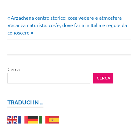
Articolo
Navigazione
Arzachena centro storico: cosa vedere e atmosfera
Articolo
precedente:
Vacanza naturista: cos’è, dove farla in Italia e regole da
articoli
successivo:
conoscere
Cerca
CERCA
TRADUCI IN …