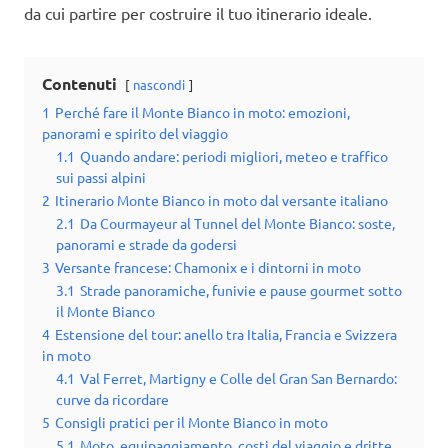
da cui partire per costruire il tuo itinerario ideale.
Contenuti
nascondi
1
Perché fare il Monte Bianco in moto: emozioni,
panorami e spirito del viaggio
1.1
Quando andare: periodi migliori, meteo e traffico
sui passi alpini
2
Itinerario Monte Bianco in moto dal versante italiano
2.1
Da Courmayeur al Tunnel del Monte Bianco: soste,
panorami e strade da godersi
3
Versante francese: Chamonix e i dintorni in moto
3.1
Strade panoramiche, funivie e pause gourmet sotto
il Monte Bianco
4
Estensione del tour: anello tra Italia, Francia e Svizzera
in moto
4.1
Val Ferret, Martigny e Colle del Gran San Bernardo:
curve da ricordare
5
Consigli pratici per il Monte Bianco in moto
5.1
Moto, equipaggiamento, costi del viaggio e dritte