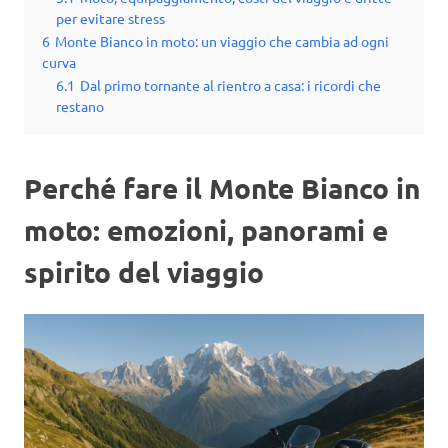
per evitare stress
6
Monte Bianco in moto: un viaggio che cambia ad ogni
curva
6.1
Dal primo tornante al rientro a casa: i ricordi che
restano
Perché fare il Monte Bianco in
moto: emozioni, panorami e
spirito del viaggio