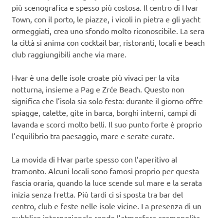
più scenografica e spesso più costosa. Il centro di Hvar
Town, con il porto, le piazze, i vicoli in pietra e gli yacht
ormeggiati, crea uno sfondo molto riconoscibile. La sera
la città si anima con cocktail bar, ristoranti, locali e beach
club raggiungibili anche via mare.
Hvar è una delle isole croate più vivaci per la vita
notturna, insieme a Pag e Zrće Beach. Questo non
significa che l’isola sia solo festa: durante il giorno offre
spiagge, calette, gite in barca, borghi interni, campi di
lavanda e scorci molto belli. Il suo punto forte è proprio
l’equilibrio tra paesaggio, mare e serate curate.
La movida di Hvar parte spesso con l’aperitivo al
tramonto. Alcuni locali sono famosi proprio per questa
fascia oraria, quando la luce scende sul mare e la serata
inizia senza fretta. Più tardi ci si sposta tra bar del
centro, club e feste nelle isole vicine. La presenza di un
pubblico internazionale rende l’atmosfera cosmopolita,