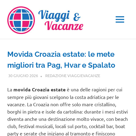
Salta
al
contenuto
MENU
Movida Croazia estate: le mete
migliori tra Pag, Hvar e Spalato
30 GIUGNO 2026
REDAZIONE VIAGGIEVACANZE
EUROPA
La
movida Croazia estate
è una delle ragioni per cui
sempre più giovani scelgono la costa adriatica per le
vacanze. La Croazia non offre solo mare cristallino,
borghi in pietra e isole da cartolina: durante i mesi estivi
diventa anche una destinazione molto vivace, con beach
club, festival musicali, locali sul porto, cocktail bar, boat
party e serate che iniziano al tramonto e finiscono