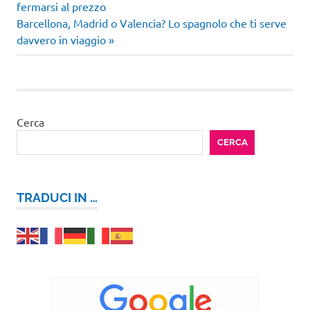
precedente:
fermarsi al prezzo
articoli
Articolo
Barcellona, Madrid o Valencia? Lo spagnolo che ti serve
successivo:
davvero in viaggio
Cerca
CERCA
TRADUCI IN …