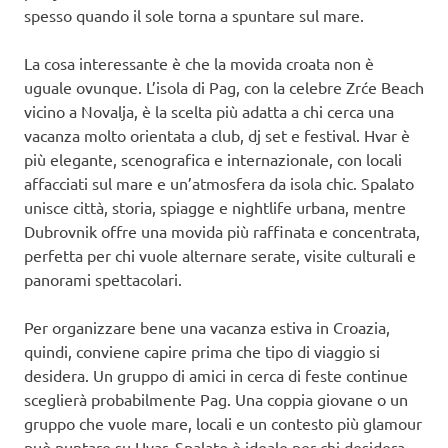
spesso quando il sole torna a spuntare sul mare.
La cosa interessante è che la movida croata non è
uguale ovunque. L’isola di Pag, con la celebre Zrće Beach
vicino a Novalja, è la scelta più adatta a chi cerca una
vacanza molto orientata a club, dj set e festival. Hvar è
più elegante, scenografica e internazionale, con locali
affacciati sul mare e un’atmosfera da isola chic. Spalato
unisce città, storia, spiagge e nightlife urbana, mentre
Dubrovnik offre una movida più raffinata e concentrata,
perfetta per chi vuole alternare serate, visite culturali e
panorami spettacolari.
Per organizzare bene una vacanza estiva in Croazia,
quindi, conviene capire prima che tipo di viaggio si
desidera. Un gruppo di amici in cerca di feste continue
sceglierà probabilmente Pag. Una coppia giovane o un
gruppo che vuole mare, locali e un contesto più glamour
può puntare su Hvar. Spalato è ideale per chi desidera