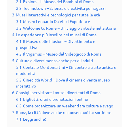
2.1
Explora – Il Museo dei Bambini di Roma
2.2
Technotown – Scienza e creatività per ragazzi
3
Musei interattivi e tecnologici per tutte le età
3.1
Museo Leonardo Da Vinci Experience
3.2
Welcome to Rome – Un viaggio virtuale nella storia
4
Le esperienze più insolite nei musei di Roma
4.1
Il Museo delle Illusioni – Divertimento e
prospettiva
4.2
Il Vigamus – Museo del Videogioco di Roma
5
Cultura e divertimento anche per gli adulti
5.1
Centrale Montemartini – L’incontro tra arte antica e
modernità
5.2
Cinecittà World – Dove il cinema diventa museo
interattivo
6
Consigli per visitare i musei divertenti di Roma
6.1
Biglietti, orari e prenotazioni online
6.2
Come organizzare un weekend tra cultura e svago
7
Roma, la città dove anche un museo può far sorridere
7.1
Leggi anche: