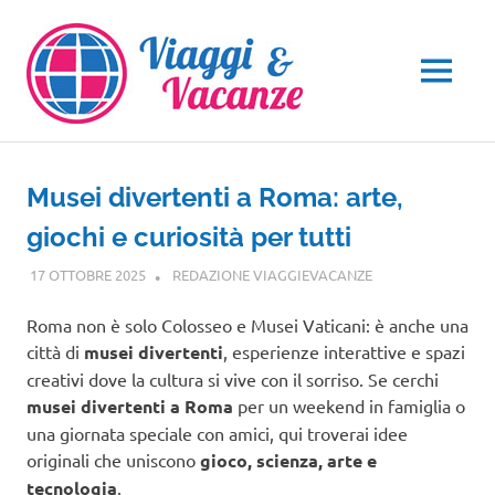
Salta
al
contenuto
MENU
Musei divertenti a Roma: arte,
giochi e curiosità per tutti
17 OTTOBRE 2025
REDAZIONE VIAGGIEVACANZE
VIAGGI NEL
MONDO
Roma non è solo Colosseo e Musei Vaticani: è anche una
città di
musei divertenti
, esperienze interattive e spazi
creativi dove la cultura si vive con il sorriso. Se cerchi
musei divertenti a Roma
per un weekend in famiglia o
una giornata speciale con amici, qui troverai idee
originali che uniscono
gioco, scienza, arte e
tecnologia
.