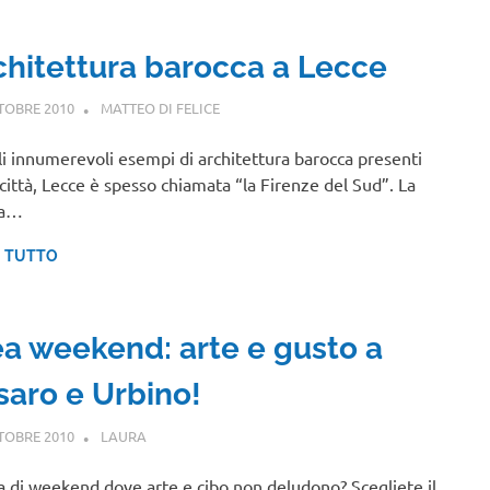
chitettura barocca a Lecce
TOBRE 2010
MATTEO DI FELICE
PUGLIA
li innumerevoli esempi di architettura barocca presenti
 città, Lecce è spesso chiamata “la Firenze del Sud”. La
sa…
I TUTTO
ea weekend: arte e gusto a
saro e Urbino!
TOBRE 2010
LAURA
UMBRIA
a di weekend dove arte e cibo non deludono? Scegliete il