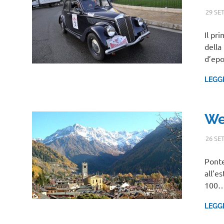
29 SE
Il pr
della
d’ep
LEGG
We
26 SE
Ponte
all’e
100
LEGG