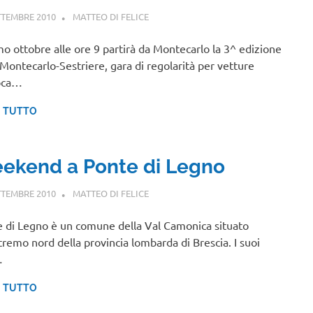
TTEMBRE 2010
MATTEO DI FELICE
NOTIZIE VIAGGI
imo ottobre alle ore 9 partirà da Montecarlo la 3^ edizione
 Montecarlo-Sestriere, gara di regolarità per vetture
oca…
I TUTTO
ekend a Ponte di Legno
TTEMBRE 2010
MATTEO DI FELICE
LOMBARDIA
 di Legno è un comune della Val Camonica situato
stremo nord della provincia lombarda di Brescia. I suoi
…
I TUTTO