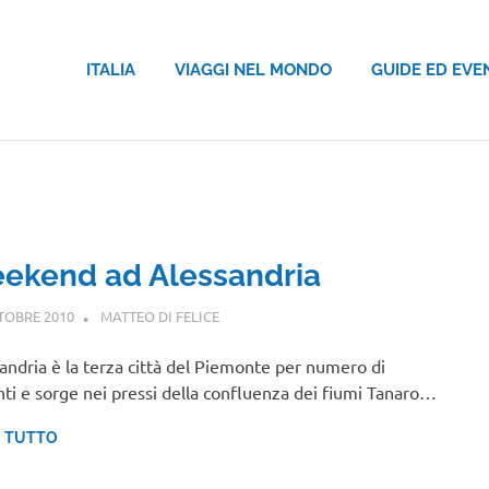
ITALIA
VIAGGI NEL MONDO
GUIDE ED EVE
ekend ad Alessandria
TOBRE 2010
MATTEO DI FELICE
PIEMONTE
andria è la terza città del Piemonte per numero di
nti e sorge nei pressi della confluenza dei fiumi Tanaro…
I TUTTO