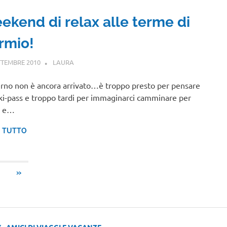
ekend di relax alle terme di
rmio!
TTEMBRE 2010
LAURA
LOMBARDIA
erno non è ancora arrivato…è troppo presto per pensare
ski-pass e troppo tardi per immaginarci camminare per
e e…
I TUTTO
ARTICOLI
»
SUCCESSIVI