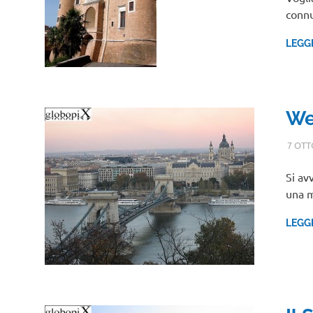
connu
LEGG
We
7 OTT
Si av
una m
LEGG