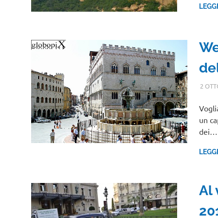
LEGG
We
de
2 OTT
Vogli
un ca
dei…
LEGG
Al 
20