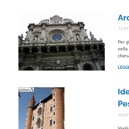
Ar
12 OT
Per g
nella
chie
LEGG
Id
Pe
10 OT
Vogli