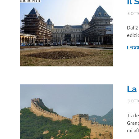
Il
5 OTT
Dal 2
edizi
LEGG
La
3 OTT
Tra l
Grand
mi af