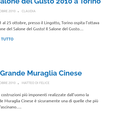
 Salone del Gusto 2010 a Torino
OBRE 2010
CLAUDIA
PIEMONTE
1 al 25 ottobre, presso il Lingotto, Torino ospita l’ottava
one del Salone del Gusto! Il Salone del Gusto…
I TUTTO
 Grande Muraglia Cinese
OBRE 2010
MATTEO DI FELICE
ASIA
,
VIAGGI NEL MONDO
e costruzioni più imponenti realizzate dall’uomo la
e Muraglia Cinese è sicuramente una di quelle che più
fascinano….