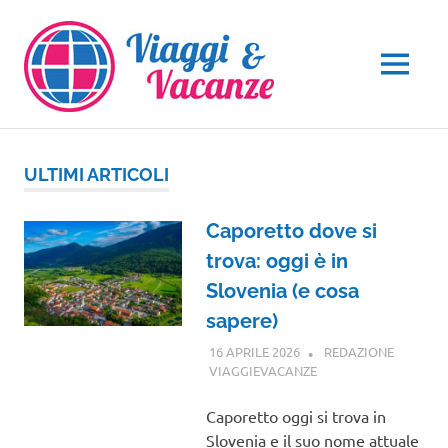
Salta
al
contenuto
MENU
ULTIMI ARTICOLI
Caporetto dove si
trova: oggi è in
Slovenia (e cosa
sapere)
16 APRILE 2026
REDAZIONE
VIAGGIEVACANZE
GUIDE
Caporetto oggi si trova in
Slovenia e il suo nome attuale