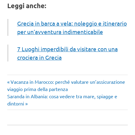
Leggi anche:
Grecia in barca a vela: noleggio e itinerario
per un’avventura indimenticabile
7 Luoghi imperdibili da visitare con una
crociera in Grecia
Articolo
Navigazione
Vacanza in Marocco: perché valutare un’assicurazione
precedente:
viaggio prima della partenza
articoli
Articolo
Saranda in Albania: cosa vedere tra mare, spiagge e
successivo:
dintorni