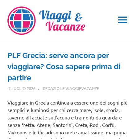
Salta
al
contenuto
MENU
PLF Grecia: serve ancora per
viaggiare? Cosa sapere prima di
partire
7 LUGLIO 2026
REDAZIONE VIAGGIEVACANZE
VIAGGI NEL MONDO
Viaggiare in Grecia continua a essere uno dei sogni più
semplici e luminosi per chi cerca mare, isole, storia,
taverne affacciate sull’acqua e tramonti da guardare
senza fretta. Atene, Santorini, Creta, Rodi, Corfù,
Mykonos e le Cicladi sono mete amatissime, ma prima