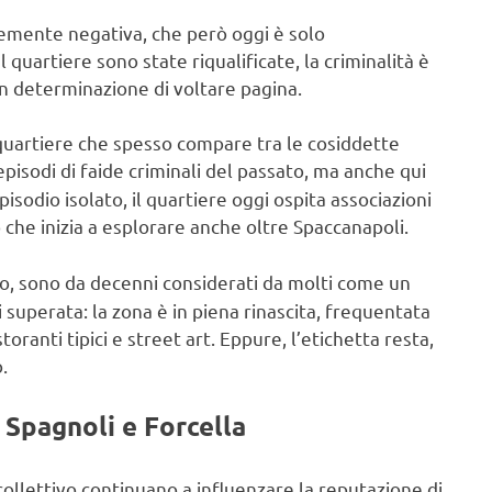
emente negativa, che però oggi è solo
quartiere sono state riqualificate, la criminalità è
on determinazione di voltare pagina.
o quartiere che spesso compare tra le cosiddette
episodi di faide criminali del passato, ma anche qui
odio isolato, il quartiere oggi ospita associazioni
 che inizia a esplorare anche oltre Spaccanapoli.
co, sono da decenni considerati da molti come un
 superata: la zona è in piena rinascita, frequentata
istoranti tipici e street art. Eppure, l’etichetta resta,
.
 Spagnoli e Forcella
 collettivo continuano a influenzare la reputazione di