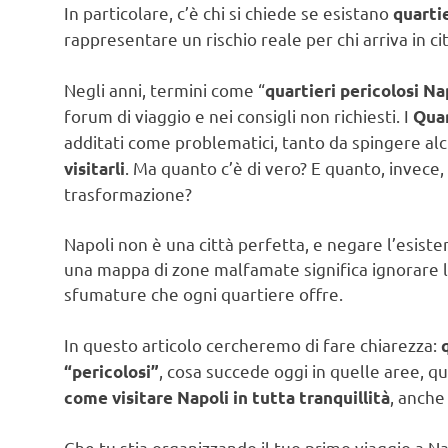
In particolare, c’è chi si chiede se esistano
quarti
rappresentare un rischio reale per chi arriva in ci
Negli anni, termini come “
quartieri pericolosi Na
forum di viaggio e nei consigli non richiesti. I
Quar
additati come problematici, tanto da spingere alc
. Ma quanto c’è di vero? E quanto, invece,
visitarli
trasformazione?
Napoli non è una città perfetta, e negare l’esisten
una mappa di zone malfamate significa ignorare la
sfumature che ogni quartiere offre.
In questo articolo cercheremo di fare chiarezza:
, cosa succede oggi in quelle aree, qua
“pericolosi”
, anche 
come visitare Napoli in tutta tranquillità
Che tu stia organizzando il tuo primo viaggio a N