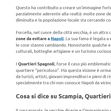
Questo ha contribuito a creare un’immagine fort
parzialmente aderente alla realtà: molte zone del 
diminuita e la popolazione locale sta cercando c
Forcella, nel cuore della città vecchia, è un altr
. La sua fama è legata a 
zone da evitare a
Napoli
le cose stanno cambiando. Nonostante qualche epis
culturali, botteghe artigiane e un turismo curioso
I
, forse il caso più emblemati
Quartieri Spagnoli
quartiere “pericoloso”. Ma questa visione è ormai
da turisti, artisti, giovani imprenditori e pieni di r
specialmente tra chi non conosce Napoli da vicino
Cosa si dice su Scampia, Quartieri
Il passaparola, le vecchie dicerie e l’immaginario