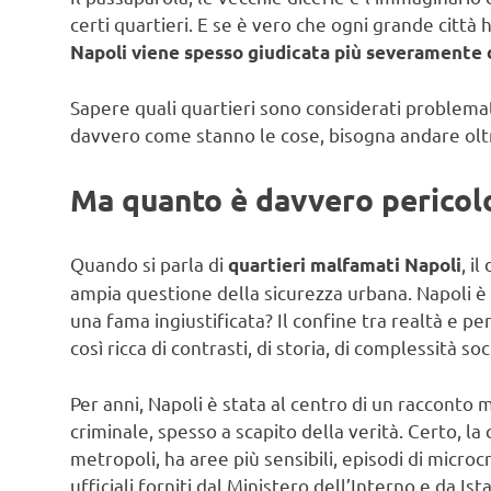
certi quartieri. E se è vero che ogni grande città 
Napoli viene spesso giudicata più severamente di
Sapere quali quartieri sono considerati problemati
davvero come stanno le cose, bisogna andare oltr
Ma quanto è davvero pericol
Quando si parla di
, i
quartieri malfamati Napoli
ampia questione della sicurezza urbana. Napoli è 
una fama ingiustificata? Il confine tra realtà e p
così ricca di contrasti, di storia, di complessità soci
Per anni, Napoli è stata al centro di un racconto
criminale, spesso a scapito della verità. Certo, la
metropoli, ha aree più sensibili, episodi di microcr
ufficiali forniti dal Ministero dell’Interno e da I