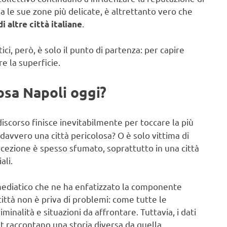
ha le sue zone più delicate, è altrettanto vero che
.
 altre città italiane
ci, però, è solo il punto di partenza: per capire
e la superficie.
osa Napoli oggi?
l discorso finisce inevitabilmente per toccare la più
davvero una città pericolosa? O è solo vittima di
ercezione è spesso sfumato, soprattutto in una città
ali.
 mediatico che ne ha enfatizzato la componente
 città non è priva di problemi: come tutte le
iminalità e situazioni da affrontare. Tuttavia, i dati
stat raccontano una storia diversa da quella