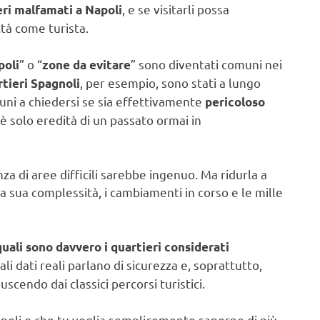
, e se visitarli possa
eri malfamati a Napoli
ttà come turista.
” o “
” sono diventati comuni nei
poli
zone da evitare
, per esempio, sono stati a lungo
tieri Spagnoli
uni a chiedersi se sia effettivamente
pericoloso
 è solo eredità di un passato ormai in
za di aree difficili sarebbe ingenuo. Ma ridurla a
 sua complessità, i cambiamenti in corso e le mille
quali sono davvero i quartieri considerati
li dati reali parlano di sicurezza e, soprattutto,
uscendo dai classici percorsi turistici.
apoli o che tu voglia semplicemente saperne di più,