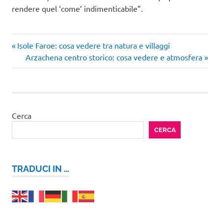
rendere quel ‘come’ indimenticabile”.
Articolo
Navigazione
Isole Faroe: cosa vedere tra natura e villaggi
precedente:
Articolo
Arzachena centro storico: cosa vedere e atmosfera
articoli
successivo:
Cerca
CERCA
TRADUCI IN …