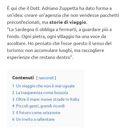
È qui che il Dott. Adriano Zuppetta ha dato forma a
un’idea: creare un’agenzia che non vendesse pacchetti
preconfezionati, ma
storie di viaggio
.
“La Sardegna ti obbliga a fermarti, a guardare più a
fondo. Ogni pietra, ogni villaggio ha una voce da
ascoltare. Ho pensato che fosse questo il senso del
turismo: non accumulare luoghi, ma raccogliere
esperienze che restano dentro”.
Contenuti
nascondi
1
Un viaggio che non è mai uguale
2
La trasparenza come bussola
3
Oltre il mare: nuove strade in Italia
4
Piccoli gesti, grandi ricordi
5
Il futuro come orizzonte
6
Un invito a rallentare