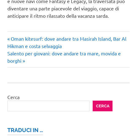
e nuove navi come Fantasy e Legacy, la traversata può
diventare una parte piacevole del viaggio, capace di
anticipare il ritmo rilassato della vacanza sarda.
Articolo
Navigazione
Oman kitesurf: dove andare tra Masirah Island, Bar Al
precedente:
Hikman e costa selvaggia
articoli
Articolo
Salento per giovani: dove andare tra mare, movida e
successivo:
borghi
Cerca
CERCA
TRADUCI IN …