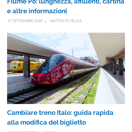
Fiume Po: lunghezza, affluenti, cartina
e altre informazioni
27 SETTEMBRE 2024
MATTEO DI FELICE
Cambiare treno Italo: guida rapida
alla modifica del biglietto