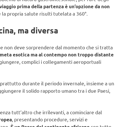
viaggio prima della partenza è un’opzione da non
e la propria salute risulti tutelata a 360°.
cina, ma diversa
ale non deve sorprendere dal momento che si tratta
meta esotica ma al contempo non troppo distante
iungere, complici i collegamenti aeroportuali
oprattutto durante il periodo invernale, insieme a un
aggiungere il solido rapporto umano tra i due Paesi,
nza tutt’altro che irrilevanti, a cominciare dal
, presentando procedure, servizi e
uropea
iane.
con tutto
È un Paese del continente africano