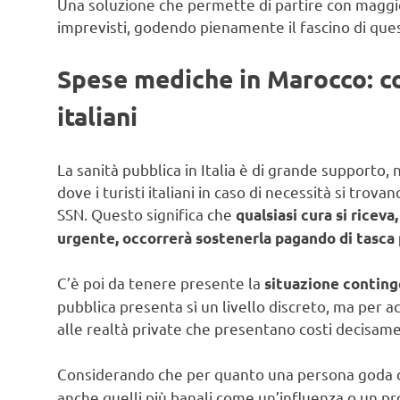
Una soluzione che permette di partire con maggio
imprevisti, godendo pienamente il fascino di que
Spese mediche in Marocco: co
italiani
La sanità pubblica in Italia è di grande supporto,
dove i turisti italiani in caso di necessità si trov
SSN. Questo significa che
qualsiasi cura si ricev
urgente, occorrerà sostenerla pagando di tasca 
C’è poi da tenere presente la
situazione conting
pubblica presenta sì un livello discreto, ma per a
alle realtà private che presentano costi decisame
Considerando che per quanto una persona goda 
anche quelli più banali come un’influenza o un pr