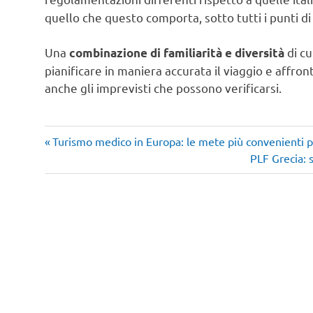
quello che questo comporta, sotto tutti i punti di 
Una
di cu
combinazione di familiarità e diversità
pianificare in maniera accurata il viaggio e affron
anche gli imprevisti che possono verificarsi.
Articolo
Navigazione
Turismo medico in Europa: le mete più convenienti per
precedente:
Articolo
PLF Grecia: 
articoli
successivo: