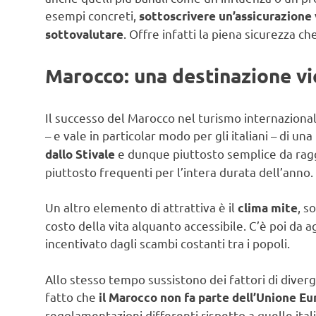
esempi concreti,
sottoscrivere un’assicurazione 
. Offre infatti la piena sicurezza ch
sottovalutare
Marocco: una destinazione vi
Il successo del Marocco nel turismo internazion
– e vale in particolar modo per gli italiani – di una
e dunque piuttosto semplice da ragg
dallo Stivale
piuttosto frequenti per l’intera durata dell’anno.
Un altro elemento di attrattiva è il
, s
clima mite
costo della vita alquanto accessibile. C’è poi da 
incentivato dagli scambi costanti tra i popoli.
Allo stesso tempo sussistono dei fattori di diverge
fatto che
il Marocco non fa parte dell’Unione E
regolamentazioni differenti rispetto a quelle ital