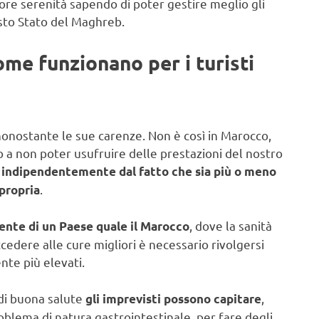
re serenità sapendo di poter gestire meglio gli
sto Stato del Maghreb.
me funzionano per i turisti
 nonostante le sue carenze. Non è così in Marocco,
ano a non poter usufruire delle prestazioni del nostro
a, indipendentemente dal fatto che sia più o meno
.
propria
, dove la sanità
ente di un Paese quale il Marocco
ccedere alle cure migliori è necessario rivolgersi
nte più elevati.
di buona salute
,
gli imprevisti possono capitare
oblema di natura gastrointestinale, per fare degli