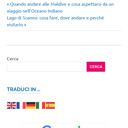
Articolo
Navigazione
Quando andare alle Maldive e cosa aspettarsi da un
precedente:
viaggio nell’Oceano Indiano
articoli
Articolo
Lago di Scanno: cosa fare, dove andare e perché
successivo:
visitarlo
Cerca
CERCA
TRADUCI IN …