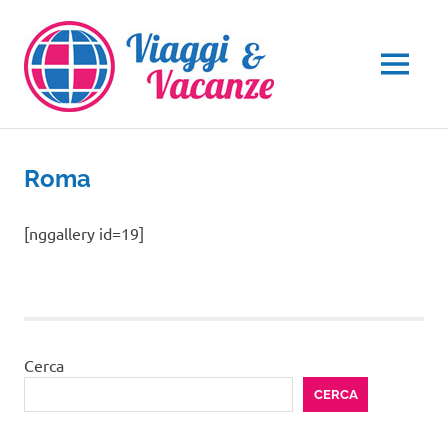
Salta
al
contenuto
MENU
Roma
[nggallery id=19]
Cerca
CERCA