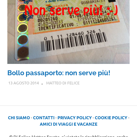
Bollo passaporto: non serve più!
13 AGOSTO 2014
MATTEO DI FELICE
CHI SIAMO
-
CONTATTI
-
PRIVACY POLICY
-
COOKIE POLICY
-
AMICI DI VIAGGI E VACANZE
© Di Felice Matteo Fausto, e' vietata la ripubblicazione, anche