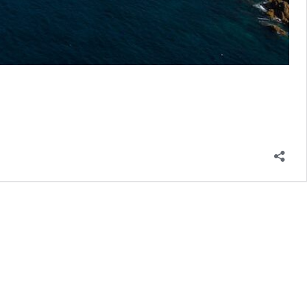
Cosa
vedere
a
Sassari:
guida
completa
alla
città