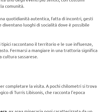
lla comunità.
a quotidianità autentica, fatta di incontri, gesti
zze diventano luoghi di socialità dove è possibile
tipici raccontano il territorio e le sue influenze,
sto. Fermarsi a mangiare in una trattoria significa
a cultura sassarese.
er completare la visita. A pochi chilometri si trova
ogico di Turris Libisonis, che racconta l’epoca
, ex area mineraria oggi caratterizzata da un
iera