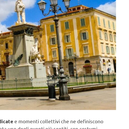
e momenti collettivi che ne definiscono
dicate
nta uno degli eventi più sentiti, con costumi