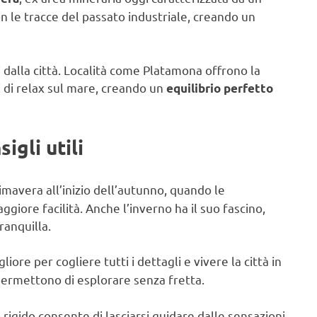
on le tracce del passato industriale, creando un
dalla città. Località come Platamona offrono la
i di relax sul mare, creando un
equilibrio perfetto
igli utili
imavera all’inizio dell’autunno, quando le
ggiore facilità. Anche l’inverno ha il suo fascino,
ranquilla.
liore per cogliere tutti i dettagli e vivere la città in
permettono di esplorare senza fretta.
igido consente di lasciarsi guidare dalle sensazioni