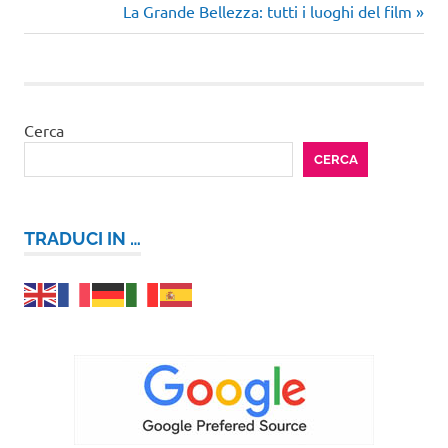
precedente:
Articolo
La Grande Bellezza: tutti i luoghi del film
articoli
successivo:
Cerca
CERCA
TRADUCI IN …