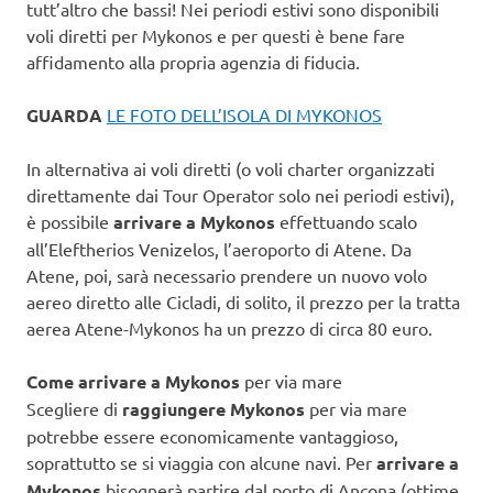
tutt’altro che bassi! Nei periodi estivi sono disponibili
voli diretti per Mykonos e per questi è bene fare
affidamento alla propria agenzia di fiducia.
GUARDA
LE FOTO DELL’ISOLA DI MYKONOS
In alternativa ai voli diretti (o voli charter organizzati
direttamente dai Tour Operator solo nei periodi estivi),
è possibile
arrivare a Mykonos
effettuando scalo
all’Eleftherios Venizelos, l’aeroporto di Atene. Da
Atene, poi, sarà necessario prendere un nuovo volo
aereo diretto alle Cicladi, di solito, il prezzo per la tratta
aerea Atene-Mykonos ha un prezzo di circa 80 euro.
Come arrivare a Mykonos
per via mare
Scegliere di
raggiungere Mykonos
per via mare
potrebbe essere economicamente vantaggioso,
soprattutto se si viaggia con alcune navi. Per
arrivare a
Mykonos
bisognerà partire dal porto di Ancona (ottime