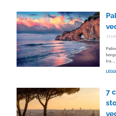
Pal
ve
23 LU
Palin
borgo
tra…
LEGG
7 c
st
ve