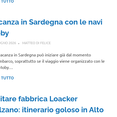
I TUTTO
canza in Sardegna con le navi
by
UGNO 2026
MATTEO DI FELICE
SARDEGNA
acanza in Sardegna può iniziare già dal momento
imbarco, soprattutto se il viaggio viene organizzato con le
 Moby…
I TUTTO
sitare fabbrica Loacker
zano: itinerario goloso in Alto