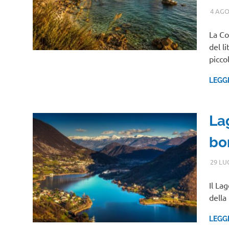
4 AGO
La Co
del l
picco
LEGG
La
bo
29 LU
Il La
della
LEGG