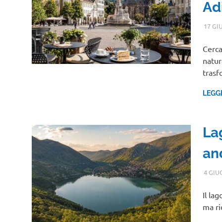
Ad
17 GI
Cerca
natur
tras
LEGG
La
an
4 GIU
Il la
ma ri