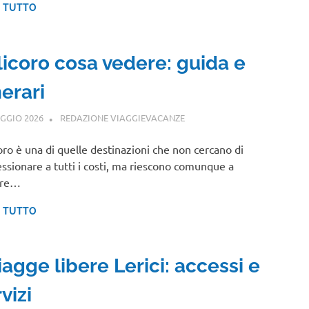
I TUTTO
licoro cosa vedere: guida e
nerari
GGIO 2026
REDAZIONE VIAGGIEVACANZE
BASILICATA
oro è una di quelle destinazioni che non cercano di
ssionare a tutti i costi, ma riescono comunque a
are…
I TUTTO
agge libere Lerici: accessi e
vizi