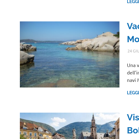
LEGG
Va
Mo
24 GI
Una v
dell’
navi
LEGG
Vi
Bol