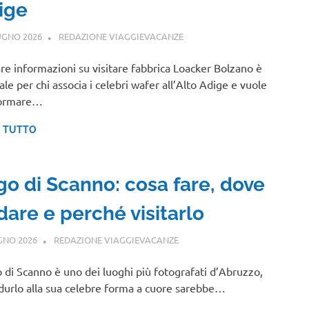
ige
UGNO 2026
REDAZIONE VIAGGIEVACANZE
TRENTINO ALTO ADIGE
re informazioni su visitare fabbrica Loacker Bolzano è
ale per chi associa i celebri wafer all’Alto Adige e vuole
formare…
I TUTTO
go di Scanno: cosa fare, dove
dare e perché visitarlo
GNO 2026
REDAZIONE VIAGGIEVACANZE
ABRUZZO
go di Scanno è uno dei luoghi più fotografati d’Abruzzo,
durlo alla sua celebre forma a cuore sarebbe…