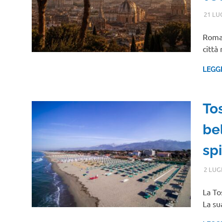
21 LU
Roma 
città
LEGG
To
be
sp
2 LUG
La To
La su