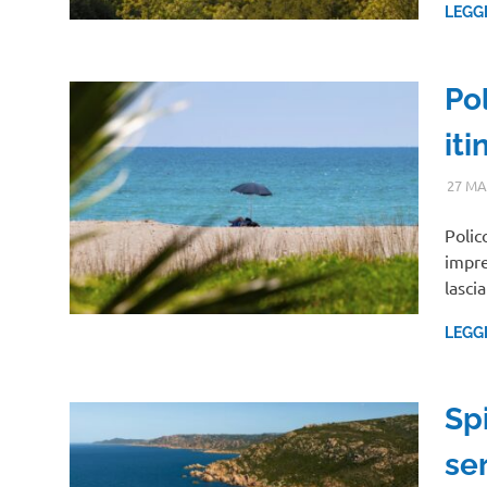
LEGG
Po
iti
27 MA
Polic
impre
lasci
LEGG
Spi
ser