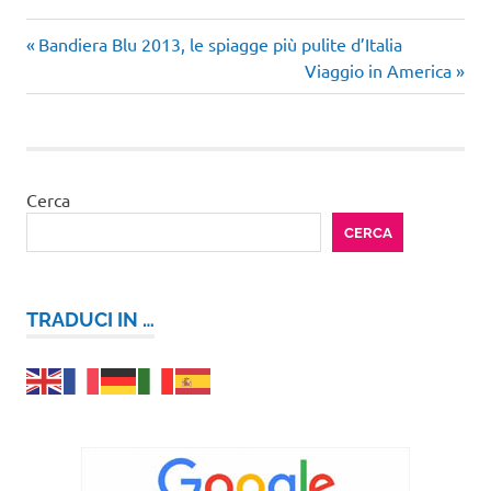
Articolo
Navigazione
Bandiera Blu 2013, le spiagge più pulite d’Italia
precedente:
Articolo
Viaggio in America
articoli
successivo:
Cerca
CERCA
TRADUCI IN …