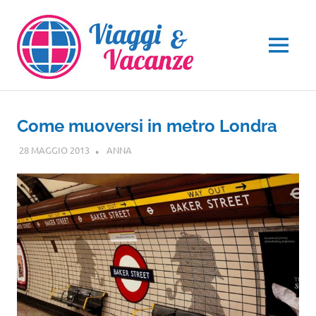
Salta
al
contenuto
MENU
Come muoversi in metro Londra
28 MAGGIO 2013
ANNA
EUROPA