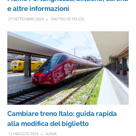
e altre informazioni
27 SETTEMBRE 2024
MATTEO DI FELICE
Cambiare treno Italo: guida rapida
alla modifica del biglietto
12 MAGGIO 2024
ANNA