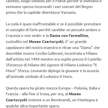
castello, luogo simbolo per il Paese perché vi vivevano e
venivano spesso incoronati i vari sovrani del Regno
prima che la capitale diventasse Varsavia.
La coda è quasi inaffrontabile e se è possibile prenotare
vi consiglio di farlo perché sarebbe un peccato andare a
Cracovia e non veder e la
Dama con l’ermellino
,
custodito nel
Museo Czartoryski.
E’ un grande
capolavoro del nostro maestro e ritrae una “Dama” che
dovrebbe essere Cecilia Gallerani, incontrata a Milano
dall’artista nel 1494 mentre era ospite presso il Castello
Sforzesco di Milano del signore di Milano Ludovico “Il
Moro” Sforza. Leonardo dipinge la giovane e la associa
all’animale simbolo di Ludovico il Moro.
Questa opera ha girato mezza Europa – Polonia, Italia e
Francia – alla fine si trova, per ora, al
Museo
Czartoryski
insieme a un Rembrandt, un Mantegna e
qualche altra importante opera.