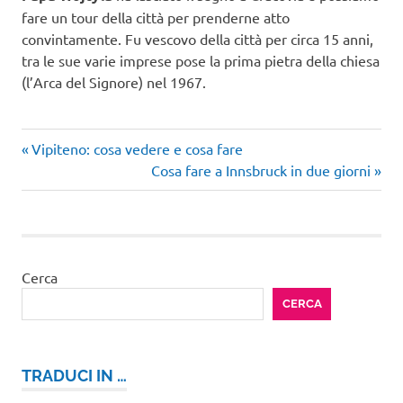
fare un tour della città per prenderne atto
convintamente. Fu vescovo della città per circa 15 anni,
tra le sue varie imprese pose la prima pietra della chiesa
(l’Arca del Signore) nel 1967.
Articolo
Navigazione
Vipiteno: cosa vedere e cosa fare
precedente:
Articolo
Cosa fare a Innsbruck in due giorni
articoli
successivo:
Cerca
CERCA
TRADUCI IN …