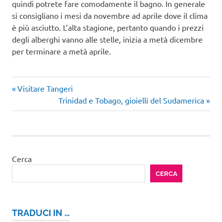
quindi potrete fare comodamente il bagno. In generale
si consigliano i mesi da novembre ad aprile dove il clima
è più asciutto. L’alta stagione, pertanto quando i prezzi
degli alberghi vanno alle stelle, inizia a metà dicembre
per terminare a metà aprile.
Articolo
Navigazione
Visitare Tangeri
precedente:
Articolo
Trinidad e Tobago, gioielli del Sudamerica
articoli
successivo:
Cerca
CERCA
TRADUCI IN …