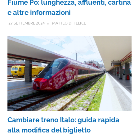
Fiume Po: lunghezza, affluenti, cartina
e altre informazioni
27 SETTEMBRE 2024
MATTEO DI FELICE
Cambiare treno Italo: guida rapida
alla modifica del biglietto