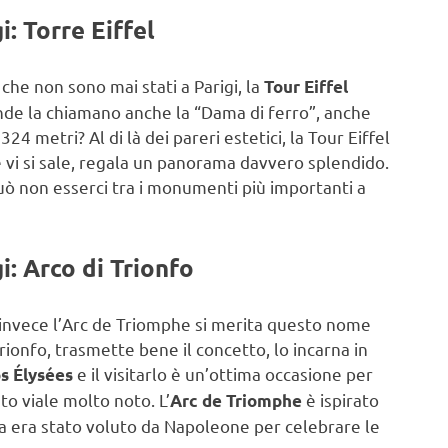
: Torre Eiffel
 che non sono mai stati a Parigi, la
Tour Eiffel
onde la chiamano anche la “Dama di ferro”, anche
4 metri? Al di là dei pareri estetici, la Tour Eiffel
 vi si sale, regala un panorama davvero splendido.
 può non esserci tra i monumenti più importanti a
: Arco di Trionfo
invece l’Arc de Triomphe si merita questo nome
onfo, trasmette bene il concetto, lo incarna in
e il visitarlo è un’ottima occasione per
s Élysées
sto viale molto noto. L’
è ispirato
Arc de Triomphe
lta era stato voluto da Napoleone per celebrare le