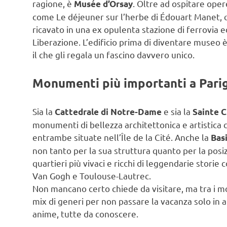
ragione, è
. Oltre ad ospitare oper
Musée d’Orsay
come Le déjeuner sur l’herbe di Édouart Manet, q
ricavato in una ex opulenta stazione di ferrovia e
Liberazione. L’edificio prima di diventare museo è
il che gli regala un fascino davvero unico.
Monumenti più importanti a Parig
Sia la
e sia la
Cattedrale di Notre-Dame
Sainte C
monumenti di bellezza architettonica e artistica ch
entrambe situate nell’Île de la Cité. Anche la
Basi
non tanto per la sua struttura quanto per la posiz
quartieri più vivaci e ricchi di leggendarie sto
Van Gogh e Toulouse-Lautrec.
Non mancano certo chiede da visitare, ma tra i m
mix di generi per non passare la vacanza solo in a
anime, tutte da conoscere.