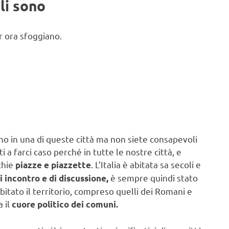
ali sono
r ora sfoggiano.
no in una di queste città ma non siete consapevoli
 a farci caso perché in tutte le nostre città, e
chie
. L’Italia è abitata sa secoli e
piazze e piazzette
è sempre quindi stato
i incontro e di discussione,
tato il territorio, compreso quelli dei Romani e
a il
cuore politico dei comuni.