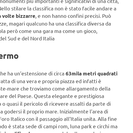
 monumenti più importanti e significativi di una città,
llo stilare la classifica non è stato facile andare a
, e non hanno confini precisi. Può
 volte bizzarre
zze, magari qualcuno ha una classifica diversa da
mola però come una gara ma come un gioco,
el Sud e del Nord Italia
lermo
he ha un’estensione di circa
63mila metri quadrati
atta di una vera e propria piazza ed infatti è
ronte-mare che troviamo come allargamento della
mare del Paese. Questa elegante e prestigiosa
o quasi il pericolo di ricevere assalti da parte di
 a godersi il proprio mare. Inizialmente l’area di
o Italico con il passaggio all’Italia unita. Alla fine
do è stata sede di campi rom, luna park e circhi ma