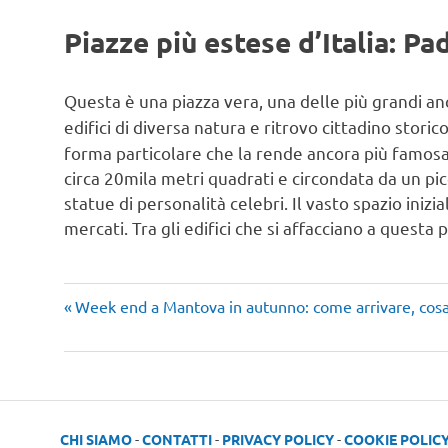
Piazze più estese d’Italia: Pa
Questa è una piazza vera, una delle più grandi an
edifici di diversa natura e ritrovo cittadino stori
forma particolare che la rende ancora più famosa.
circa 20mila metri quadrati e circondata da un pic
statue di personalità celebri. Il vasto spazio inizi
mercati. Tra gli edifici che si affacciano a questa 
Articolo
Navigazione
Week end a Mantova in autunno: come arrivare, cos
precedente:
articoli
CHI SIAMO
-
CONTATTI
-
PRIVACY POLICY
-
COOKIE POLIC