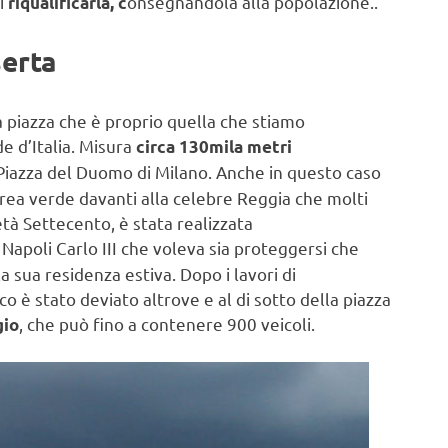
i
onsegnandola alla popolazione..
riqualificarla, c
serta
 piazza che è proprio quella che stiamo
de d’Italia. Misura
circa 130mila metri
Piazza del Duomo di Milano. Anche in questo caso
rea verde davanti alla celebre Reggia che molti
tà Settecento, è stata realizzata
 Napoli Carlo III che voleva sia proteggersi che
a sua residenza estiva. Dopo i lavori di
co è stato deviato altrove e al di sotto della piazza
, che può fino a contenere 900 veicoli.
gio