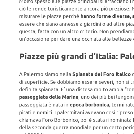
Molto spesso alle piazze principali si affacciano i
ciò le rende turisticamente ancora più preziose. Ne
misurare le piazze perché
hanno forme diverse, a
essere che siano annesse a giardini o ad altre pia
questa, fatta con un altro criterio. Non prendia
un’occasione per dare una occhiata alle bellezze d
Piazze più grandi d’Italia: Pa
A Palermo siamo nella
c
Spianata del Foro Italico
di superficie. Se dobbiamo essere severi, non si tr
definita spianata. E’ una distesa molto ampia f
, uno dei più bei lungo
passeggiata della Marina
passeggiata è nata in
terminato 
epoca borbonica,
pirati e nemici. I palermitani avevano così ripreso
chiamava Foro Borbonico, poi è stata rinominata For
della seconda guerra mondiale per un certo perio