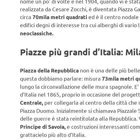
nome un po’ di volte e nel 1904, quando vi è stat
realizzata da Cesare Zocchi, è diventata Piazza G
circa
ed è il centro nodale 
70mila metri quadrati
edifici degni di interesse tra cui alberghi di vario l
neoclassiche.
Piazze più grandi d’Italia: Mi
non è una delle più belle
Piazza della Repubblica
questa dobbiamo parlare: misura
73mila metri q
lungo la circonvallazione delle mura spagnole. E’ 
d’Italia nel 1865, proprio in occasione del proge
per collegarla al centro della città che
Centrale,
Piazza Duomo. Inizialmente si chiamava Piazzale S
delle guerre è stata reintitolata alla Repubblica. 
e costruzioni interessanti come
Principe di Savoia,
grattacielo più alto d’Italia.