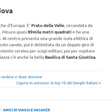
dova
che d’Europa. E’
, circondata da
Prato della Valle
co. Misura quasi
e ha una
89mila metri quadrati
 Al centro presenta una grande isola ellittica di
colo canale, poi è delimitata da un doppio giro di
almente serviva per scopi militari, poi per ospitare
piazza c’è anche la bella
Basilica di Santa Giustina.
a vedere e dove dormire
Articolo
Liguria in autunno: la top 10 dei borghi italiani
successivo:
Y
-
AMICI DI VIAGGI E VACANZE