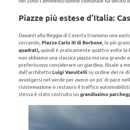
nel 2000 l’amministrazione comunale ha deciso d
Piazze più estese d’Italia: Ca
Davanti alla Reggia di Caserta troviamo una vasta
cercando,
, la più gran
Piazza Carlo III di Borbone
quindi è praticamente quattro volte la 
quadrati,
non abbiamo una classica piazza ma una grande a
preferiscono considerare un giardino. Risale a me
dall’architetto
su ordine del re di
Luigi Vanvitelli
avvolgersi nel verde per avere un po’ di pace nell
risistemazione e restauro il traffico automobilisti
stessa è stato costruito un
grandissimo parcheg