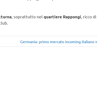
, soprattutto nel
, ricco di
tturna
quartiere Rappongi
club.
Articolo
Germania: primo mercato incoming italiano
successivo: