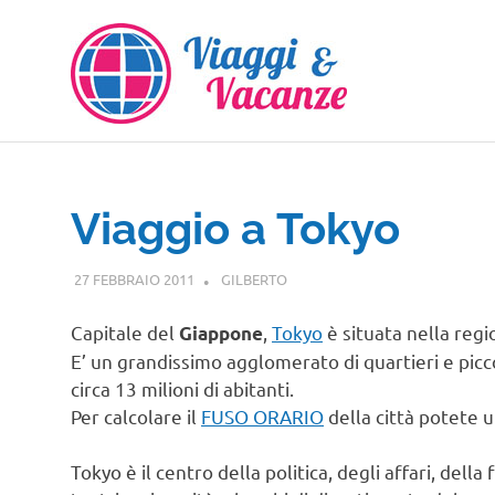
Salta
al
contenuto
Viaggio a Tokyo
27 FEBBRAIO 2011
GILBERTO
ASIA
,
VIAGGI NEL MONDO
Capitale del
,
Tokyo
è situata nella regi
Giappone
E’ un grandissimo agglomerato di quartieri e picco
circa 13 milioni di abitanti.
Per calcolare il
FUSO ORARIO
della città potete ut
Tokyo è il centro della politica, degli affari, del