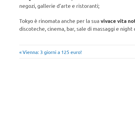
negozi, gallerie d’arte e ristoranti;
Tokyo è rinomata anche per la sua
vivace vita no
discoteche, cinema, bar, sale di massaggi e night 
viaggi
Articolo
Navigazione
Vienna: 3 giorni a 125 euro!
nel
precedente:
mondo
articoli