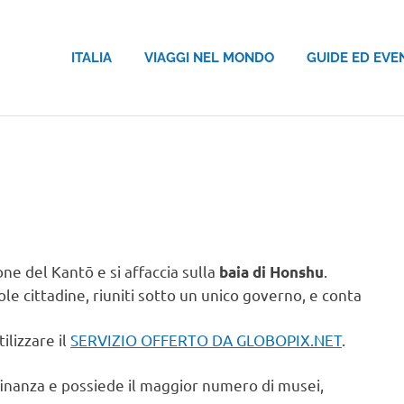
ITALIA
VIAGGI NEL MONDO
GUIDE ED EVE
one del Kantō e si affaccia sulla
.
baia di Honshu
le cittadine, riuniti sotto un unico governo, e conta
ilizzare il
SERVIZIO OFFERTO DA GLOBOPIX.NET
.
la finanza e possiede il maggior numero di musei,