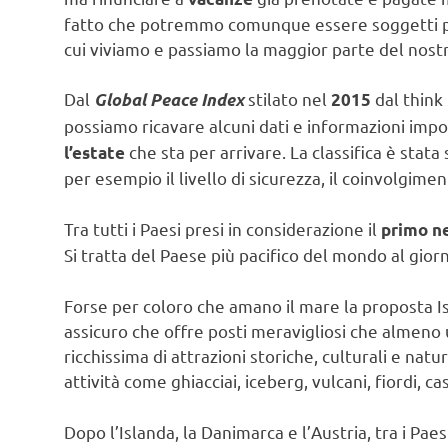
fatto che potremmo comunque essere soggetti per
cui viviamo e passiamo la maggior parte del nost
Dal
stilato nel
dal think 
Global Peace Index
2015
possiamo ricavare alcuni dati e informazioni imp
che sta per arrivare. La classifica è sta
l’estate
per esempio il livello di sicurezza, il coinvolgiment
Tra tutti i Paesi presi in considerazione il
primo ne
Si tratta del Paese più pacifico del mondo al gior
Forse per coloro che amano il mare la proposta Is
assicuro che offre posti meravigliosi che almeno u
ricchissima di attrazioni storiche, culturali e nat
attività come ghiacciai, iceberg, vulcani, fiordi, ca
Dopo l’Islanda, la Danimarca e l’Austria, tra i Pae