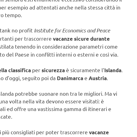
 esempio ad attentati anche nella stessa città in
ro tempo.
tank no profit
Institute for Economics and Peace
ortanti per trascorrere
vacanze sicure durante
ta stilata tenendo in considerazione parametri come
o del Paese in conflitti interni o esterni e così via.
per
è sicuramente l’
.
lla classifica
sicurezza
Islanda
no d’oggi, seguito poi da
e
.
Danimarca
Austria
landa potrebbe suonare non tra le migliori. Ma vi
na volta nella vita devono essere visitati: è
urali ed offre una vastissima gamma di itinerari e
scate.
si più consigliati per poter trascorrere
vacanze