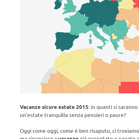
: in quanti si sarann
Vacanze sicure estate 2015
un’estate tranquilla senza pensieri o paure?
Oggi come oggi, come è ben risaputo, ci troviamo 
ma rinunciare a
già prenotate e pagate 
vacanze