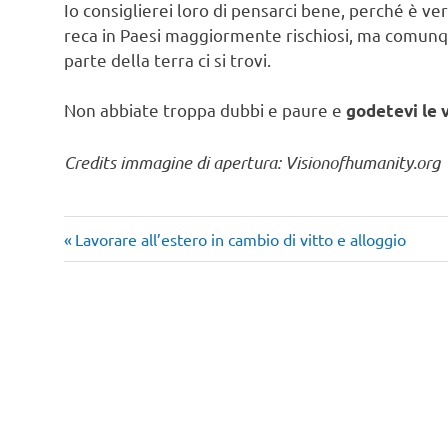
Io consiglierei loro di pensarci bene, perché è ve
reca in Paesi maggiormente rischiosi, ma comunque 
parte della terra ci si trovi.
Non abbiate troppa dubbi e paure e
godetevi le 
Credits immagine di apertura: Visionofhumanity.org
Articolo
Navigazione
Lavorare all’estero in cambio di vitto e alloggio
precedente:
articoli