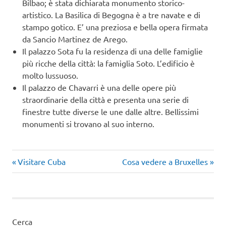
Bilbao; è stata dichiarata monumento storico-
artistico. La Basilica di Begogna è a tre navate e di
stampo gotico. E’ una preziosa e bella opera firmata
da Sancio Martinez de Arego.
Il palazzo Sota fu la residenza di una delle famiglie
più ricche della città: la famiglia Soto. L’edificio è
molto lussuoso.
Il palazzo de Chavarri è una delle opere più
straordinarie della città e presenta una serie di
finestre tutte diverse le une dalle altre. Bellissimi
monumenti si trovano al suo interno.
Articolo
Articolo
Navigazione
Visitare Cuba
Cosa vedere a Bruxelles
precedente:
successivo:
articoli
Cerca