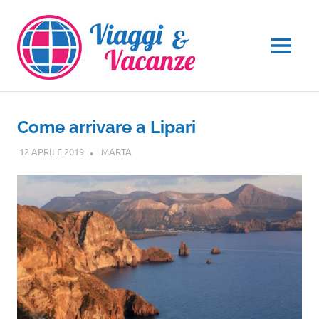
Salta
al
contenuto
MENU
Come arrivare a Lipari
12 APRILE 2019
MARTA
SICILIA