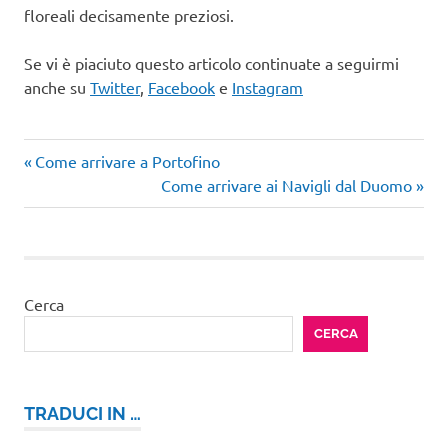
floreali decisamente preziosi.
Se vi è piaciuto questo articolo continuate a seguirmi
anche su
Twitter
,
Facebook
e
Instagram
Articolo
Navigazione
Come arrivare a Portofino
precedente:
Articolo
Come arrivare ai Navigli dal Duomo
articoli
successivo:
Cerca
CERCA
TRADUCI IN …