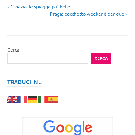
benessere
Articolo
Navigazione
Croazia: le spiagge più belle
natura
precedente:
Articolo
Praga: pacchetto weekend per due
articoli
successivo:
Saturnia
Terme
di
Saturnia
Cerca
CERCA
TRADUCI IN …