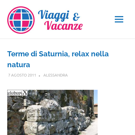
Salta
al
contenuto
MENU
Terme di Saturnia, relax nella
natura
7 AGOSTO 2011
ALESSANDRA
TOSCANA