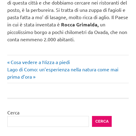
di questa città e che dobbiamo cercare nei ristoranti del
posto, è la perbureira. Si tratta di una zuppa di fagioli e
pasta fatta a mo’ di lasagne, molto ricca di aglio. Il Paese
in cui è stata inventata è
Rocca Grimalda,
un
piccolissimo borgo a pochi chilometri da Ovada, che non
conta nemmeno 2.000 abitanti.
Articolo
Navigazione
Cosa vedere a Nizza a piedi
Articolo
precedente:
Lago di Como: un’esperienza nella natura come mai
articoli
successivo:
prima d’ora
Cerca
CERCA