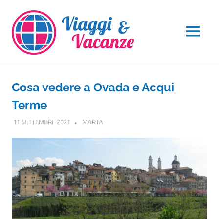
Salta
al
contenuto
MENU
Cosa vedere a Ovada e Acqui
Terme
11 SETTEMBRE 2021
MARTA
PIEMONTE