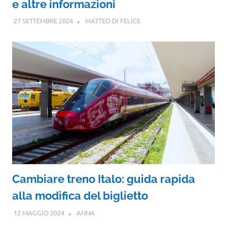
e altre informazioni
27 SETTEMBRE 2024
MATTEO DI FELICE
Cambiare treno Italo: guida rapida
alla modifica del biglietto
12 MAGGIO 2024
ANNA