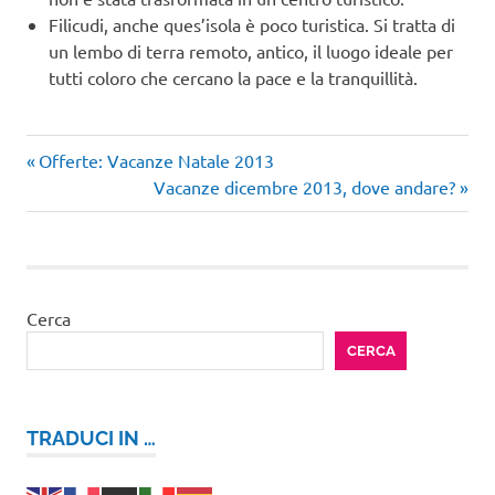
Filicudi, anche ques’isola è poco turistica. Si tratta di
un lembo di terra remoto, antico, il luogo ideale per
tutti coloro che cercano la pace e la tranquillità.
Articolo
Navigazione
Offerte: Vacanze Natale 2013
precedente:
Articolo
Vacanze dicembre 2013, dove andare?
articoli
successivo:
Cerca
CERCA
TRADUCI IN …