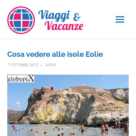
Salta
al
contenuto
MENU
Cosa vedere alle isole Eolie
7 OTTOBRE 2013
ANNA
SICILIA