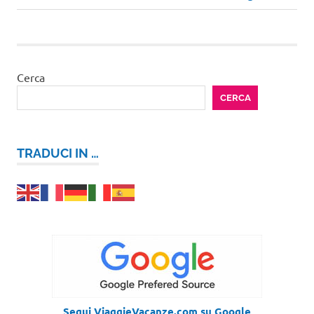
successivo:
Cerca
CERCA
TRADUCI IN …
Segui ViaggieVacanze.com su Google