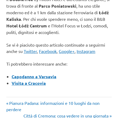
trova di fronte al
Parco Poniatowski
, ha uno stile
moderno ed è a 1 km dalla stazione ferroviaria di
Łódź
Kaliska
. Per chi vuole spendere meno, ci sono il B&B
Hotel
Łódź
Centrum
e l’Hotel Focus w Łodzi, comodi,
puliti, dignitosi e accoglienti.
Se vi è piaciuto questo articolo continuate a seguirmi
anche su
Twitter
,
Facebook
,
Google+
,
Instagram
Ti potrebbero interessare anche:
Capodanno a Varsavia
Visita a Cracovia
Articolo
Navigazione
Pianura Padana: informazioni e 10 luoghi da non
precedente:
perdere
articoli
Articolo
Città di Cremona: cosa vedere in una giornata