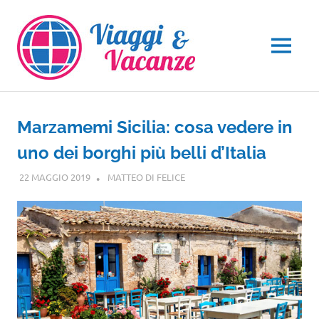
Salta
al
contenuto
MENU
Marzamemi Sicilia: cosa vedere in
uno dei borghi più belli d’Italia
22 MAGGIO 2019
MATTEO DI FELICE
SICILIA