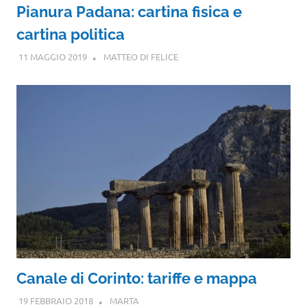
Pianura Padana: cartina fisica e
cartina politica
11 MAGGIO 2019
MATTEO DI FELICE
Canale di Corinto: tariffe e mappa
19 FEBBRAIO 2018
MARTA