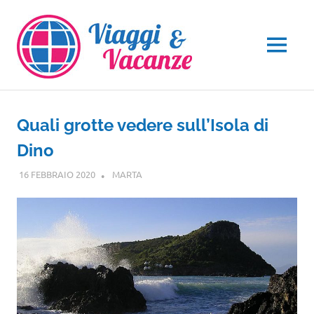
Salta
al
contenuto
MENU
Quali grotte vedere sull’Isola di
Dino
16 FEBBRAIO 2020
MARTA
CALABRIA