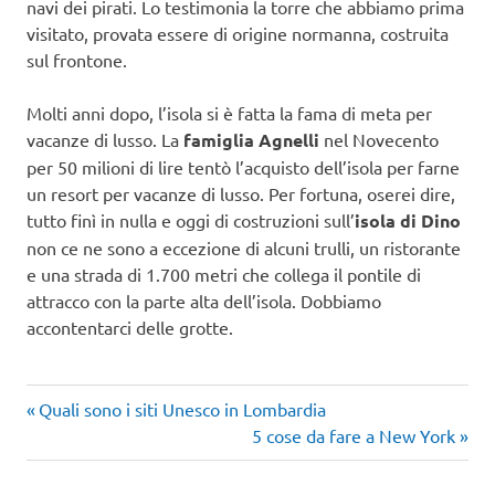
navi dei pirati. Lo testimonia la torre che abbiamo prima
visitato, provata essere di origine normanna, costruita
sul frontone.
Molti anni dopo, l’isola si è fatta la fama di meta per
vacanze di lusso. La
famiglia Agnelli
nel Novecento
per 50 milioni di lire tentò l’acquisto dell’isola per farne
un resort per vacanze di lusso. Per fortuna, oserei dire,
tutto finì in nulla e oggi di costruzioni sull’
is
ola di Dino
non ce ne sono a eccezione di alcuni trulli, un ristorante
e una strada di 1.700 metri che collega il pontile di
attracco con la parte alta dell’isola. Dobbiamo
accontentarci delle grotte.
Articolo
Navigazione
Quali sono i siti Unesco in Lombardia
precedente:
Articolo
5 cose da fare a New York
articoli
successivo: