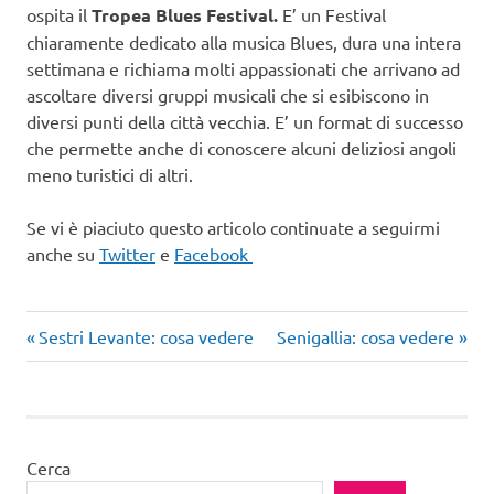
ospita il
Tropea Blues Festival.
E’ un Festival
chiaramente dedicato alla musica Blues, dura una intera
settimana e richiama molti appassionati che arrivano ad
ascoltare diversi gruppi musicali che si esibiscono in
diversi punti della città vecchia. E’ un format di successo
che permette anche di conoscere alcuni deliziosi angoli
meno turistici di altri.
Se vi è piaciuto questo articolo continuate a seguirmi
anche su
Twitter
e
Facebook
Articolo
Articolo
Navigazione
Sestri Levante: cosa vedere
Senigallia: cosa vedere
precedente:
successivo:
articoli
Cerca