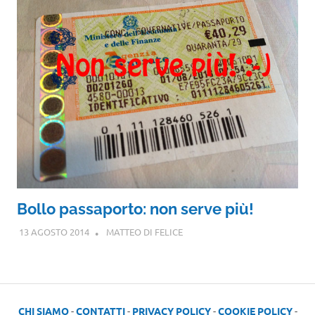
Bollo passaporto: non serve più!
13 AGOSTO 2014
MATTEO DI FELICE
CHI SIAMO
-
CONTATTI
-
PRIVACY POLICY
-
COOKIE POLICY
-