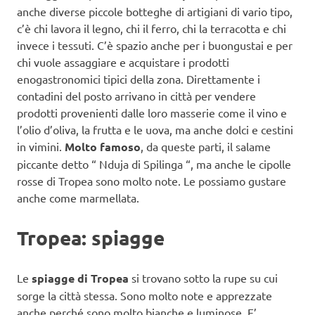
anche diverse piccole botteghe di artigiani di vario tipo,
c’è chi lavora il legno, chi il ferro, chi la terracotta e chi
invece i tessuti. C’è spazio anche per i buongustai e per
chi vuole assaggiare e acquistare i prodotti
enogastronomici tipici della zona. Direttamente i
contadini del posto arrivano in città per vendere
prodotti provenienti dalle loro masserie come il vino e
l’olio d’oliva, la frutta e le uova, ma anche dolci e cestini
in vimini.
Molto famoso
, da queste parti, il salame
piccante detto “ Nduja di Spilinga “, ma anche le cipolle
rosse di Tropea sono molto note. Le possiamo gustare
anche come marmellata.
Tropea: spiagge
Le
spiagge di Tropea
si trovano sotto la rupe su cui
sorge la città stessa. Sono molto note e apprezzate
anche perché sono molto bianche e luminose. E’