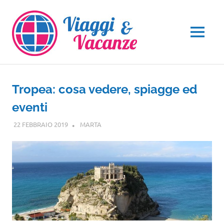
Salta
al
contenuto
MENU
Tropea: cosa vedere, spiagge ed
eventi
22 FEBBRAIO 2019
MARTA
CALABRIA