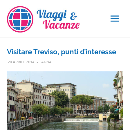
Salta
al
contenuto
MENU
Visitare Treviso, punti d’interesse
20 APRILE 2014
ANNA
VENETO