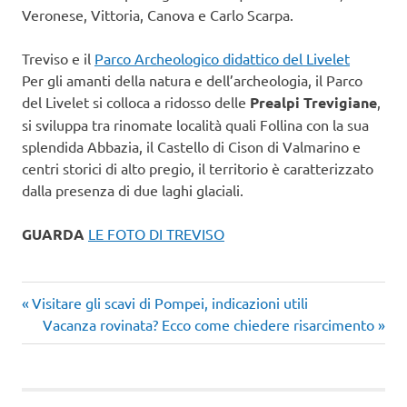
Veronese, Vittoria, Canova e Carlo Scarpa.
Treviso e il
Parco Archeologico didattico del Livelet
Per gli amanti della natura e dell’archeologia, il Parco
del Livelet si colloca a ridosso delle
Prealpi Trevigiane
,
si sviluppa tra rinomate località quali Follina con la sua
splendida Abbazia, il Castello di Cison di Valmarino e
centri storici di alto pregio, il territorio è caratterizzato
dalla presenza di due laghi glaciali.
GUARDA
LE FOTO DI TREVISO
Articolo
Navigazione
Visitare gli scavi di Pompei, indicazioni utili
precedente:
Articolo
Vacanza rovinata? Ecco come chiedere risarcimento
articoli
successivo: