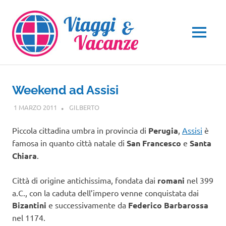
Salta
al
contenuto
MENU
Weekend ad Assisi
1 MARZO 2011
GILBERTO
UMBRIA
Piccola cittadina umbra in provincia di
Perugia
,
Assisi
è
famosa in quanto città natale di
San Francesco
e
Santa
Chiara
.
Città di origine antichissima, fondata dai
romani
nel 399
a.C., con la caduta dell’impero venne conquistata dai
Bizantini
e successivamente da
Federico Barbarossa
nel 1174.