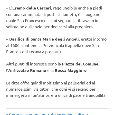
–
L’Eremo delle Carceri
, raggiungibile anche a piedi
con una camminata di pochi chilometri; è il luogo nel
quale San Francesco e i suoi seguaci si ritiravano in
solitudine e silenzio per dedicarsi alla preghiera.
–
Basilica di Santa Maria degli Angeli
, eretta intorno
al 1600, contiene la Porziuncola (cappella dove San
Francesco si recava a pregare).
Altri punti di interesse sono la
Piazza del Comune
,
l’
Anfiteatro Romano
e la
Rocca Maggiore
.
La città offre quindi moltissimo ai pellegrini ed ai
numerosissimi visitatori, che ogni vi si recano per
immergersi in un’atmosfera unica di pace e tranquillità.
week
Articolo
Germania: primo mercato incoming italiano