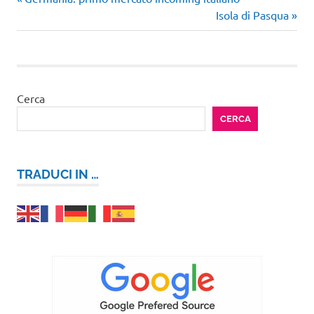
Navigazione
end
precedente:
Articolo
Isola di Pasqua
arte
articoli
successivo:
Cerca
CERCA
TRADUCI IN …