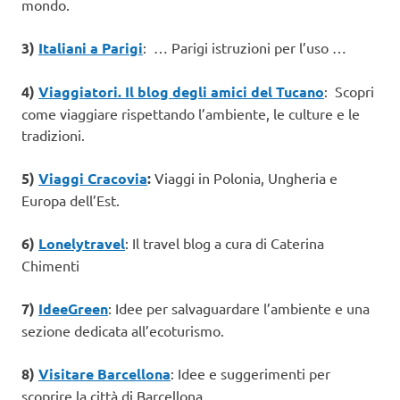
mondo.
3)
Italiani a Parigi
: … Parigi istruzioni per l’uso …
4)
Viaggiatori. Il blog degli amici del Tucano
: Scopri
come viaggiare rispettando l’ambiente, le culture e le
tradizioni.
5)
Viaggi Cracovia
:
Viaggi in Polonia, Ungheria e
Europa dell’Est.
6)
Lonelytravel
: Il travel blog a cura di Caterina
Chimenti
7)
IdeeGreen
: Idee per salvaguardare l’ambiente e una
sezione dedicata all’ecoturismo.
8)
Visitare Barcellona
: Idee e suggerimenti per
scoprire la città di Barcellona.