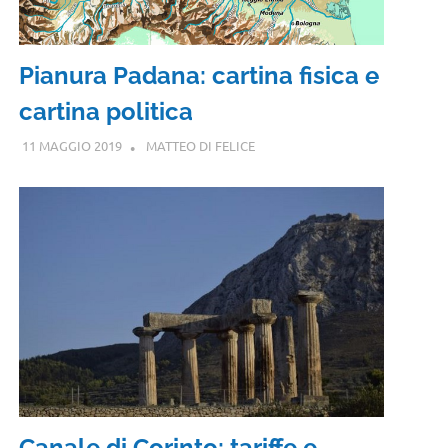
Pianura Padana: cartina fisica e
cartina politica
11 MAGGIO 2019
MATTEO DI FELICE
Canale di Corinto: tariffe e