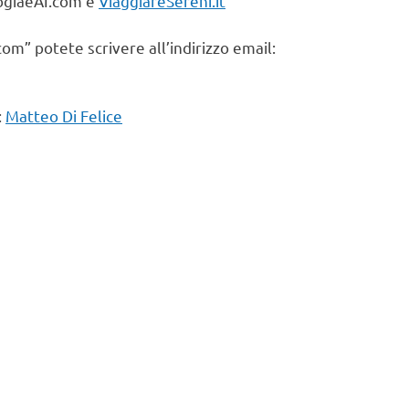
logiaeAI.com e
ViaggiareSereni.it
om” potete scrivere all’indirizzo email:
:
Matteo Di Felice