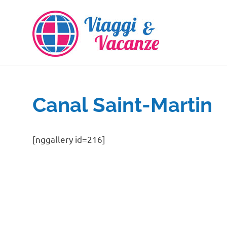
Salta
al
contenuto
Canal Saint-Martin
[nggallery id=216]