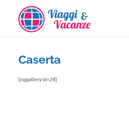
Salta
al
contenuto
Caserta
[nggallery id=28]