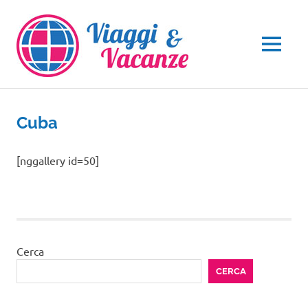
Salta
al
contenuto
MENU
Cuba
[nggallery id=50]
Cerca
CERCA