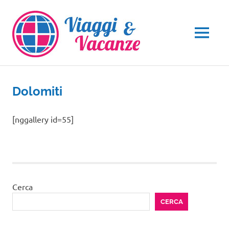
Salta
al
contenuto
MENU
Dolomiti
[nggallery id=55]
Cerca
CERCA