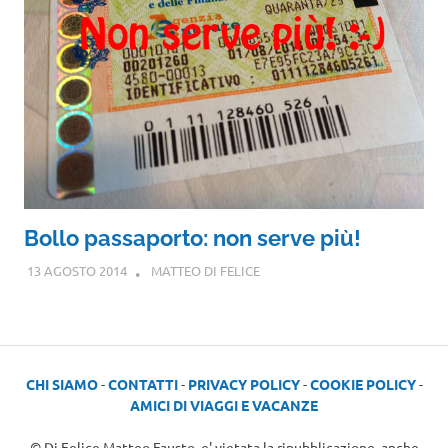
Bollo passaporto: non serve più!
13 AGOSTO 2014
MATTEO DI FELICE
CHI SIAMO
-
CONTATTI
-
PRIVACY POLICY
-
COOKIE POLICY
-
AMICI DI VIAGGI E VACANZE
© Di Felice Matteo Fausto, e' vietata la ripubblicazione, anche