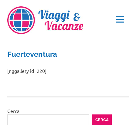
Salta
al
contenuto
MENU
Fuerteventura
[nggallery id=220]
Cerca
CERCA