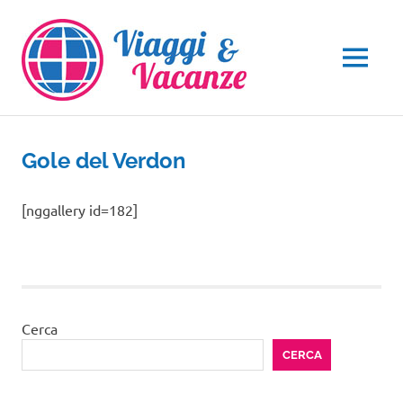
Salta
al
contenuto
MENU
Gole del Verdon
[nggallery id=182]
Cerca
CERCA