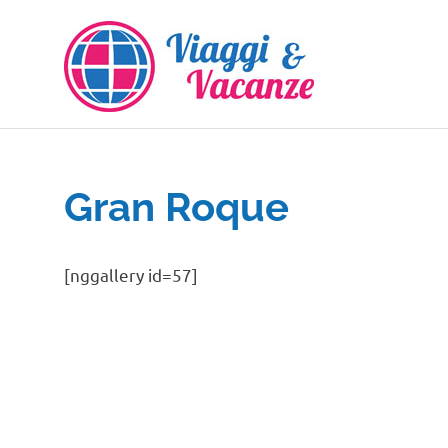
Salta
al
contenuto
Gran Roque
[nggallery id=57]