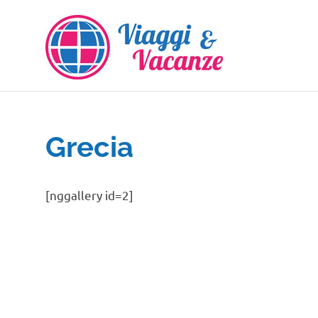
Salta
al
contenuto
Grecia
[nggallery id=2]